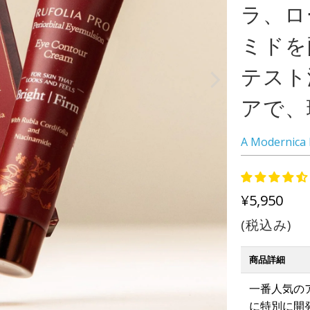
ラ、ロ
ミドを
テスト
アで、
A Modernica 
¥5,950
(税込み)
商品詳細
一番人気の
に特別に開