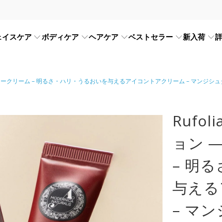
ェイスケア
ボディケア
ヘアケア
ベストセラー
新入荷
アイコンタークリーム – 明るさ・ハリ・うるおいを与えるアイコントアクリーム – マ
Rufo
ョン 
– 明
与える
– マ