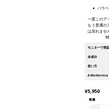
パラベ
一度このア
もう普通の
は戻れませ
1
全成分
使い方
A Modernic
¥5,950
数量