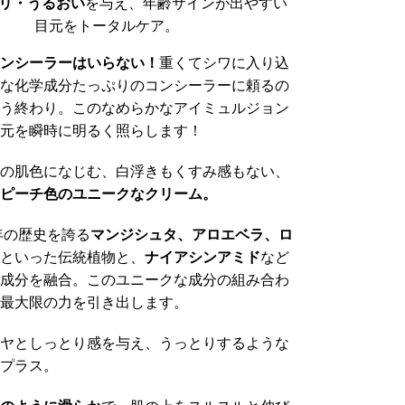
リ・うるおい
を与え、年齢サインが出やすい
目元をトータルケア。
ンシーラーはいらない！
重くてシワに入り込
な化学成分たっぷりのコンシーラーに頼るの
う終わり。このなめらかなアイミュルジョン
元を瞬時に明るく照らします！
の肌色になじむ、白浮きもくすみ感もない、
ピーチ色のユニークなクリーム。
0年の歴史を誇る
マンジシュタ、アロエベラ、ロ
といった伝統植物と、
ナイアシンアミド
など
成分を融合。このユニークな成分の組み合わ
最大限の力を引き出します。
ヤとしっとり感を与え、うっとりするような
プラス。