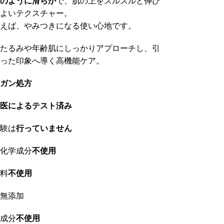
のように滑らか
で、肌の上をスルスルと伸び
よいテクスチャー。
えば、やみつきになる使い心地です。
たるみや年齢肌にしっかりアプローチし、引
った印象へ導く高機能ケア。
ガン処方
医によるテスト済み
験は
行っていません
化学成分
不使用
料
不使用
無添加
成分
不使用