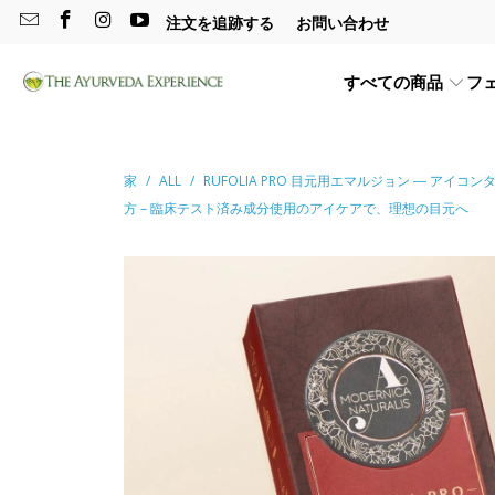
注文を追跡する
お問い合わせ
すべての商品
フ
家
/
ALL
/
RUFOLIA PRO 目元用エマルジョン ― 
方 – 臨床テスト済み成分使用のアイケアで、理想の目元へ