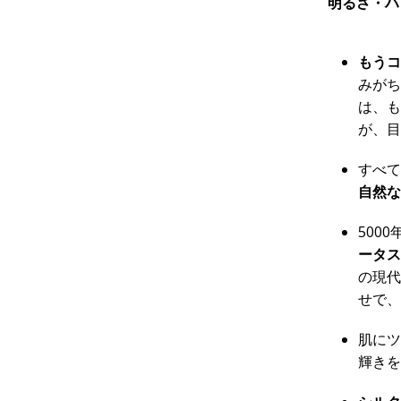
明るさ・ハ
もうコ
みがち
は、も
が、目
すべて
自然な
500
ータス
の現代
せで、
肌にツ
輝きを