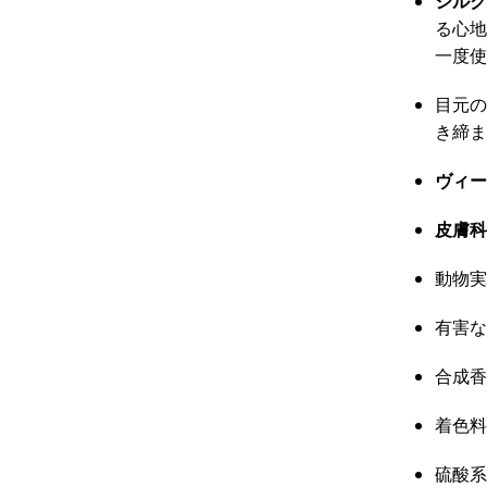
シルク
る心地
一度使
目元の
き締ま
ヴィー
皮膚科
動物実
有害な
合成香
着色料
硫酸系