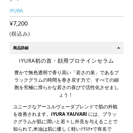
iYURA
¥7,200
(税込み)
商品詳細
iYURA初の首・顔用プロテインセラム
豊かで無色
透明で
香り高い「
若さ
の泉」で
ある
ブ
ラックグラム
の時間を巻き戻す力で、
すべての細
胞
を
究極
に
滑らか
な
若さの喜びで
活性化させまし
ょう
！
ユニークなアーユルヴェーダブレンドで肌の外観
を改善されます。
iYURA YAUVARI
には、ブラッ
クグラムが肌に潤いと若々し外見を与えることで
知られて,米油は肌に優しく軽いﾃｸｽﾁｬで有名で