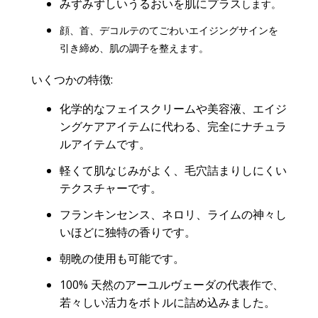
みずみずしいうるおいを肌にプラス
します。
顔、首、デコルテ
のて
ごわい
エイジングサインを
引き締め、肌の調子を整えます。
いくつかの
特徴
:
化学
的な
フェイスクリームや美容液、エイジ
ングケア
アイテムに代わる
、完全に
ナチュラ
ルアイテム
です。
軽くて肌なじみがよく、毛穴詰まりしにくい
テクスチャーです
。
フランキンセンス、ネロリ、ライムの神々し
い
ほどに
独特の香り
です
。
朝晩の使用も可能です。
100% 天然のアーユルヴェーダの
代表作で、
若々しい活力をボトルに詰め込みました。